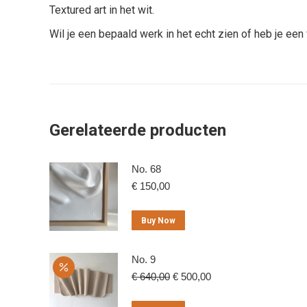
Textured art in het wit.
Wil je een bepaald werk in het echt zien of heb je een 
Gerelateerde producten
No. 68
€
150,00
Buy Now
No. 9
Oorspronkelijke
Huidige
€
640,00
€
500,00
prijs
prijs
was:
is: