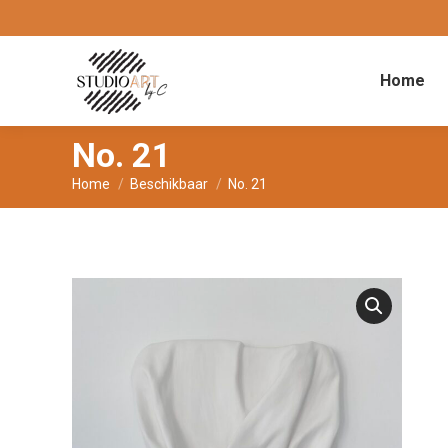
Home
No. 21
Je bent hier:
Home
Beschikbaar
No. 21