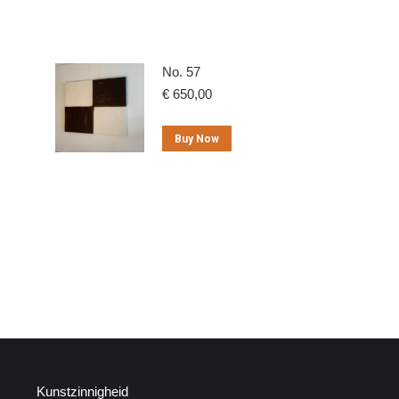
No. 57
€
650,00
Buy Now
Kunstzinnigheid